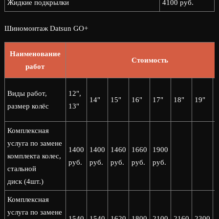
Жидкие подкрылки
4100 руб.
Шиномонтаж Datsun GO+
Наименование
Стоимость
работ
2
Виды работ,
12",
14"
15"
16"
17"
18"
19"
2
размер колёс
13"
Комплексная
услуга по замене
1400
1400
1460
1660
1900
комплекта колес,
руб.
руб.
руб.
руб.
руб.
стальной
диск (4шт.)
Комплексная
услуга по замене
1540
1540
1620
1800
2100
2160
2300