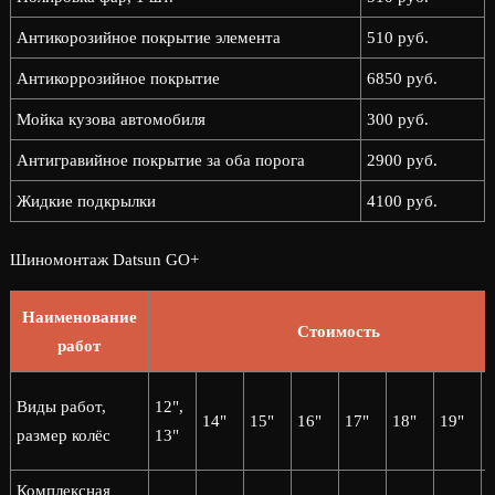
Антикорозийное покрытие элемента
510 руб.
Антикоррозийное покрытие
6850 руб.
Мойка кузова автомобиля
300 руб.
Антигравийное покрытие за оба порога
2900 руб.
Жидкие подкрылки
4100 руб.
Шиномонтаж Datsun GO+
Наименование
Стоимость
работ
2
Виды работ,
12",
14"
15"
16"
17"
18"
19"
2
размер колёс
13"
Комплексная