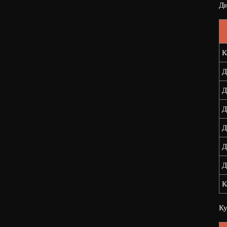
Ди
К
Д
Д
Д
Д
Д
Д
К
Ку