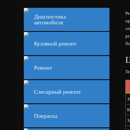
Ре
Диагностика
ор
автомобиля
сп
ре
Кузовной ремонт
По
Ц
Ремонт
Те
Слесарный ремонт
З
К
Покраска
З