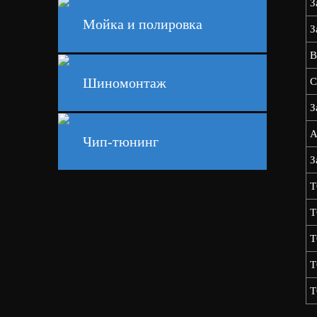
З
Мойка и полировка
З
В
Шиномонтаж
С
З
А
Чип-тюнинг
З
Т
Т
Т
Т
Т