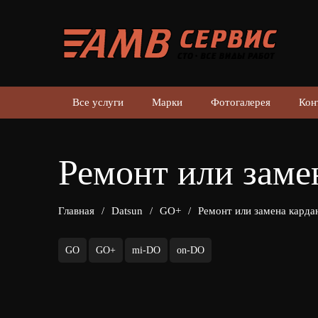
Все услуги
Марки
Фотогалерея
Кон
Ремонт или заме
Главная
/
Datsun
/
GO+
/
Ремонт или замена карда
GO
GO+
mi-DO
on-DO