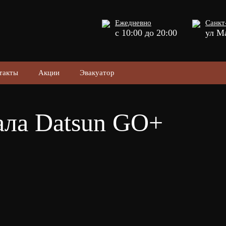
Ежедневно
Санкт
с 10:00 до 20:00
ул М
такты
Акции
Эвакуатор
ала Datsun GO+