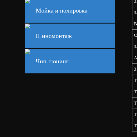
З
Мойка и полировка
З
В
Шиномонтаж
С
З
А
Чип-тюнинг
З
Т
Т
Т
Т
Т