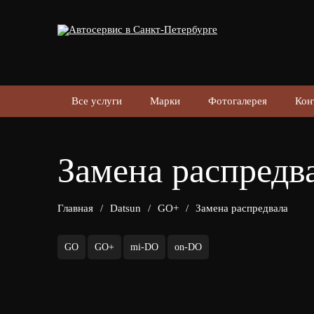
Все услуги
Марки
Фотогалерея
Кон
Замена распредв
Главная
/
Datsun
/
GO+
/
Замена распредвала
GO
GO+
mi-DO
on-DO