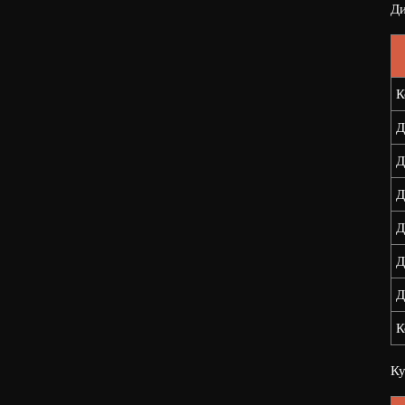
Ди
К
Д
Д
Д
Д
Д
Д
К
Ку