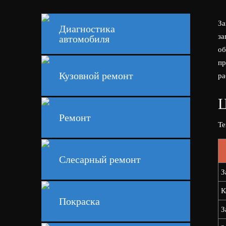
За
Диагностика
за
автомобиля
об
пр
Кузовной ремонт
ра
Ц
Ремонт
Те
Слесарный ремонт
З
К
Покраска
З