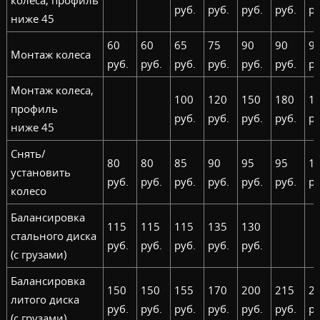
колеса, профиль
руб.
руб.
руб.
руб.
ру
ниже 45
60
60
65
75
90
90
9
Монтаж колеса
руб.
руб.
руб.
руб.
руб.
руб.
ру
Монтаж колеса,
100
120
150
180
1
профиль
руб.
руб.
руб.
руб.
ру
ниже 45
Снять/
80
80
85
90
95
95
1
установить
руб.
руб.
руб.
руб.
руб.
руб.
ру
колесо
Балансировка
115
115
115
135
130
стального диска
руб.
руб.
руб.
руб.
руб.
(с грузами)
Балансировка
150
150
155
170
200
215
2
литого диска
руб.
руб.
руб.
руб.
руб.
руб.
ру
(с грузами)