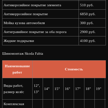
Антикорозийное покрытие элемента
510 руб.
Антикоррозийное покрытие
6850 руб.
Мойка кузова автомобиля
300 руб.
Антигравийное покрытие за оба порога
2900 руб.
Жидкие подкрылки
4100 руб.
Шиномонтаж Skoda Fabia
Наименование
Стоимость
работ
2
Виды работ,
12",
14"
15"
16"
17"
18"
19"
2
размер колёс
13"
Комплексная