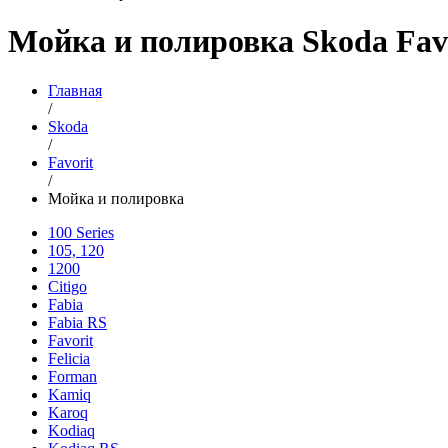
Мойка и полировка Skoda Fav
Главная
/
Skoda
/
Favorit
/
Мойка и полировка
100 Series
105, 120
1200
Citigo
Fabia
Fabia RS
Favorit
Felicia
Forman
Kamiq
Karoq
Kodiaq