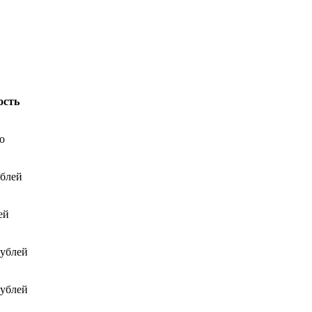
ость
о
ублей
ей
рублей
рублей